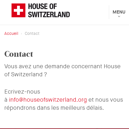
Aller
au
Toggle
MENU
Présenté
navigat
contenu
par
principal
le
Accueil
Contact
Département
Fil
fédéral
d'Ariane
Contact
des
affaires
Vous avez une demande concernant House
étrangères
of Switzerland ?
Ecrivez-nous
à
info@houseofswitzerland.org
et nous vous
répondrons dans les meilleurs délais.