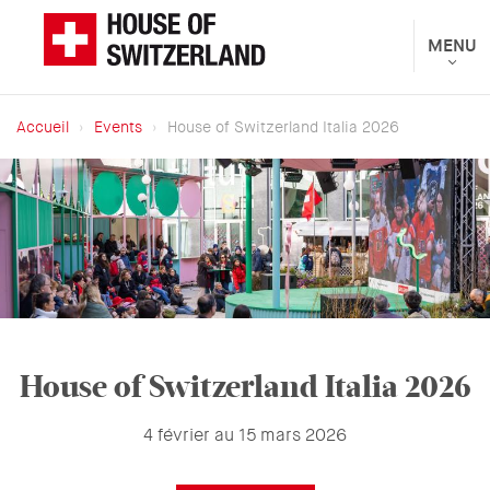
Aller
au
Toggle
MENU
Présenté
navigat
contenu
par
principal
le
Accueil
Events
House of Switzerland Italia 2026
Département
Fil
fédéral
d'Ariane
des
affaires
étrangères
House of Switzerland Italia 2026
4 février au 15 mars 2026