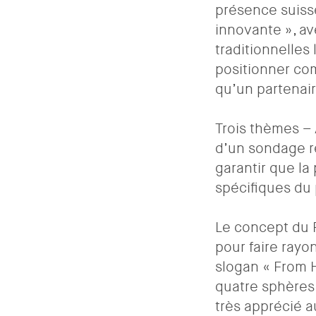
présence suisse
innovante », a
traditionnelles 
positionner co
qu’un partenair
Trois thèmes – 
d’un sondage ré
garantir que la
spécifiques du 
Le concept du P
pour faire rayon
slogan « From H
quatre sphères 
très apprécié a