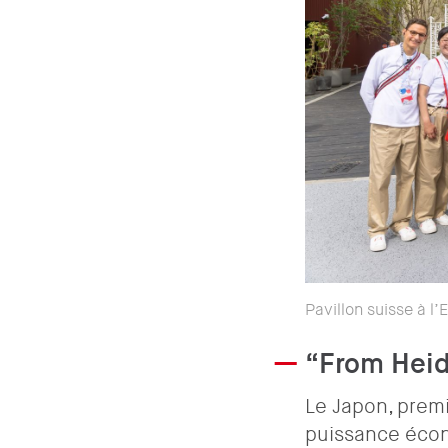
Pavillon suisse à 
“From Heid
Le Japon, prem
puissance écon