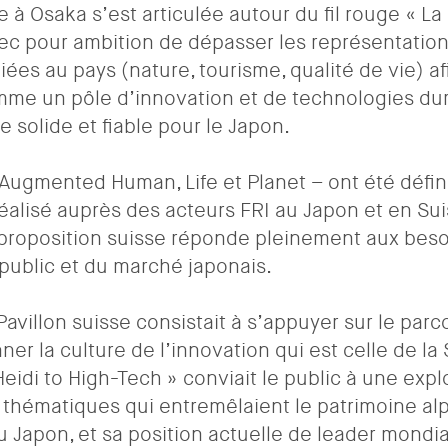
 à Osaka s’est articulée autour du fil rouge « La
vec pour ambition de dépasser les représentatio
liées au pays (nature, tourisme, qualité de vie) af
mme un pôle d’innovation et de technologies dura
e solide et fiable pour le Japon.
Augmented Human, Life et Planet – ont été défini
alisé auprès des acteurs FRI au Japon et en Suis
 proposition suisse réponde pleinement aux besoi
public et du marché japonais.
avillon suisse consistait à s’appuyer sur le parc
ner la culture de l’innovation qui est celle de la 
eidi to High-Tech » conviait le public à une expl
thématiques qui entremêlaient le patrimoine alpi
u Japon, et sa position actuelle de leader mondia