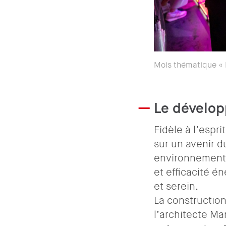
Mois thématique «
Le dévelop
Fidèle à l’espr
sur un avenir d
environnemental
et efficacité é
et serein.
La construction
l’architecte Ma