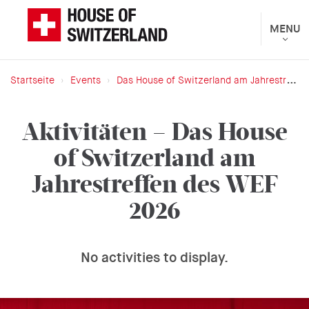
Direkt
zum
Toggle
MENU
Das
navigat
Inhalt
Eidgenössische
Departement
Startseite
Events
Das House of Switzerland am Jahrestreffen des WEF 2026
für
Breadcrumb
auswärtige
Aktivitäten – Das House
Angelegenheiten
of Switzerland am
präsentiert
Jahrestreffen des WEF
2026
No activities to display.