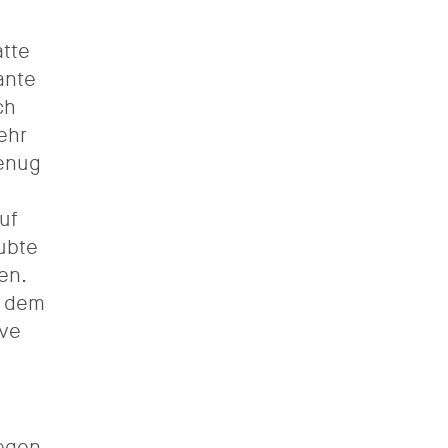
atte
ante
ch
ehr
genug
uf
ubte
en.
n dem
ive
legen