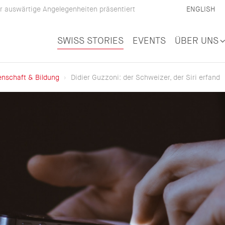
 auswärtige Angelegenheiten präsentiert
ENGLISH
SWISS STORIES
EVENTS
ÜBER UNS
nschaft & Bildung
Didier Guzzoni: der Schweizer, der Siri erfand