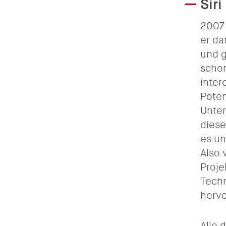
Sir
2007 
er da
und g
schon
inter
Poten
Unte
diese
es un
Also 
Proje
Techn
hervo
Alle 