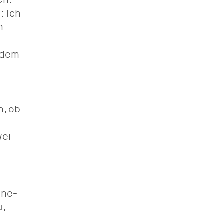
: Ich
n
r dem
n, ob
wei
ine-
u,