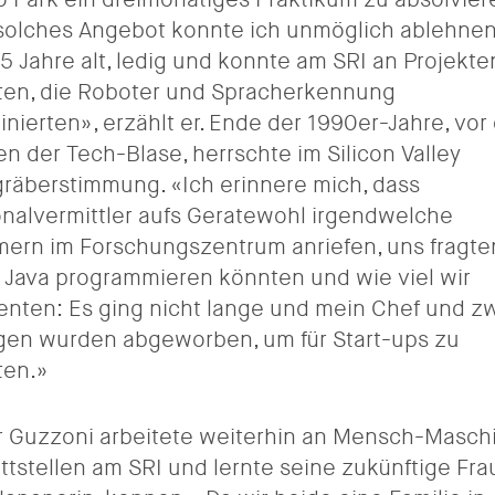
solches Angebot konnte ich unmöglich ablehnen
5 Jahre alt, ledig und konnte am SRI an Projekte
ten, die Roboter und Spracherkennung
nierten», erzählt er. Ende der 1990er-Jahre, vo
en der Tech-Blase, herrschte im Silicon Valley
räberstimmung. «Ich erinnere mich, dass
nalvermittler aufs Geratewohl irgendwelche
rn im Forschungszentrum anriefen, uns fragte
n Java programmieren könnten und wie viel wir
enten: Es ging nicht lange und mein Chef und z
gen wurden abgeworben, um für Start-ups zu
ten.»
r Guzzoni arbeitete weiterhin an Mensch-Masch
ttstellen am SRI und lernte seine zukünftige Fra