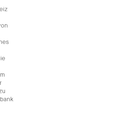
eiz
von
ches
ie
Am
r
zu
nbank