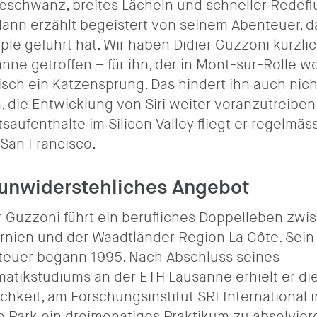
eschwanz, breites Lächeln und schneller Redefl
ann erzählt begeistert von seinem Abenteuer, d
ple geführt hat. Wir haben Didier Guzzoni kürzlic
nne getroffen – für ihn, der in Mont-sur-Rolle w
isch ein Katzensprung. Das hindert ihn auch nich
, die Entwicklung von Siri weiter voranzutreiben
tsaufenthalte im Silicon Valley fliegt er regelmäs
San Francisco.
 unwiderstehliches Angebot
r Guzzoni führt ein berufliches Doppelleben zwi
ornien und der Waadtländer Region La Côte. Sein
euer begann 1995. Nach Abschluss seines
matikstudiums an der ETH Lausanne erhielt er di
chkeit, am Forschungsinstitut SRI International i
 Park ein dreimonatiges Praktikum zu absolvier