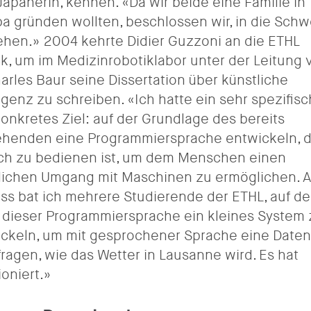
Japanerin, kennen. «Da wir beide eine Familie in
a gründen wollten, beschlossen wir, in die Schw
ehen.» 2004 kehrte Didier Guzzoni an die ETHL
k, um im Medizinrobotiklabor unter der Leitung 
harles Baur seine Dissertation über künstliche
ligenz zu schreiben. «Ich hatte ein sehr spezifis
onkretes Ziel: auf der Grundlage des bereits
henden eine Programmiersprache entwickeln, d
ch zu bedienen ist, um dem Menschen einen
lichen Umgang mit Maschinen zu ermöglichen. 
ss bat ich mehrere Studierende der ETHL, auf de
 dieser Programmiersprache ein kleines System 
ckeln, um mit gesprochener Sprache eine Date
ragen, wie das Wetter in Lausanne wird. Es hat
ioniert.»