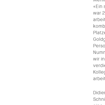
«Ein 
war 2
arbei
kombi
Platz
Goldg
Perso
Numme
wir i
verdi
Kolle
arbei
Didie
Schni