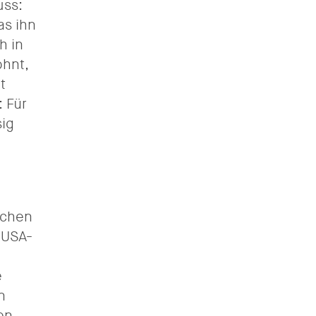
uss:
as ihn
h in
ohnt,
t
: Für
sig
schen
 USA-
e
n
en.