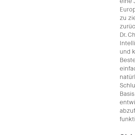
eine 
Europ
zu zi
zurüc
Dr. C
Intel
und k
Beste
einfa
natür
Schlu
Basis
entwi
abzuf
funkt