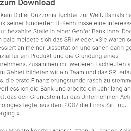
i zum Download
kam Didier Guzzonis Tochter zur Welt. Damals h
nk seiner fundierten IT-Kenntnisse eine interess
ut bezahlte Stelle in einer Genfer Bank inne. Do
 bald meldete sich das SRI wieder. «Sie waren s
essiert an meiner Dissertation und sahen darin 
zial für ein Produkt und die Gründung eines
rnehmens. Zusammen mit weiteren Fachleuten a
m Gebiet bildeten wir ein Team und das SRI erla
s, die erste Finanzierungsrunde rasch zu stemm
verliess ich die Bank und arbeite ein Jahr lang a
kt, das den Grundstein für das Unternehmen Act
ologies legte, aus dem 2007 die Firma Siri Inc.
rging.»
drei Monate kehrte Didier Guzzoni zu seinen Kol