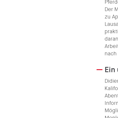
Pferd
Der M
zu Ap
Lausa
prakt
daran
Arbei
nach 
Ein
Didie
Kalif
Abent
Infor
Mögli
Menlo