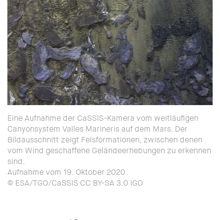
Eine Aufnahme der CaSSIS-Kamera vom weitläufigen
Canyonsystem Valles Marineris auf dem Mars. Der
Bildausschnitt zeigt Felsformationen, zwischen denen
vom Wind geschaffene Geländeerhebungen zu erkennen
sind.
Aufnahme vom 19. Oktober 2020
© ESA/TGO/CaSSIS CC BY-SA 3.0 IGO