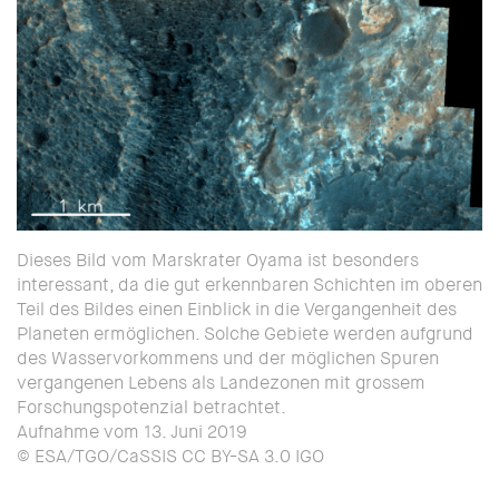
Dieses Bild vom Marskrater Oyama ist besonders
interessant, da die gut erkennbaren Schichten im oberen
Teil des Bildes einen Einblick in die Vergangenheit des
Planeten ermöglichen. Solche Gebiete werden aufgrund
des Wasservorkommens und der möglichen Spuren
vergangenen Lebens als Landezonen mit grossem
Forschungspotenzial betrachtet.
Aufnahme vom 13. Juni 2019
© ESA/TGO/CaSSIS CC BY-SA 3.0 IGO