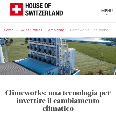
Salta
al
Toggle
MENU
Presentato
navigat
contenuto
dal
principale
Dipartimento
Home
Swiss Stories
Ambiente
Climeworks: una tecnologia per invertire il cambiamento climatico
federale
Briciole
degli
di
affari
pane
esteri
Climeworks: una tecnologia per
invertire il cambiamento
climatico