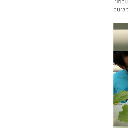
l’inc
durab