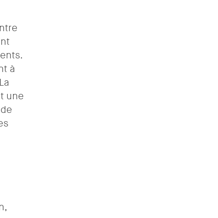
ntre
ent
ents.
nt à
 La
nt une
 de
es
n,