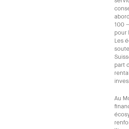
servi
consé
abord
100 –
pour 
Les é
soute
Suiss
part 
renta
inves
Au Mo
finan
écosy
renfo