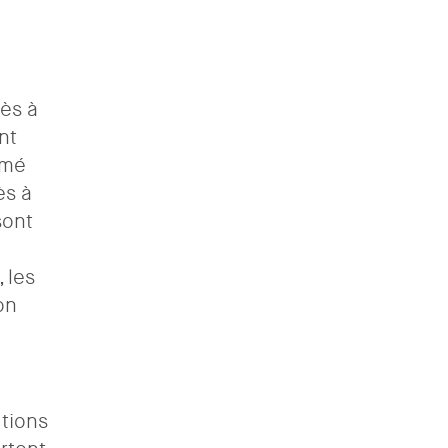
cès à
nt
imé
ès à
sont
 les
on
utions