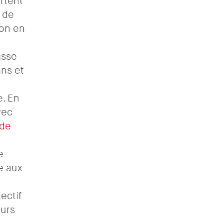
rtent
 de
ion en
isse
ns et
e. En
vec
 de
e
e aux
ectif
eurs