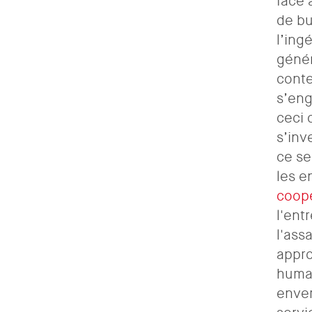
face 
de bu
l’ing
génér
conte
s’eng
ceci 
s’inv
ce se
les e
coopé
l'ent
l'ass
appro
humai
enver