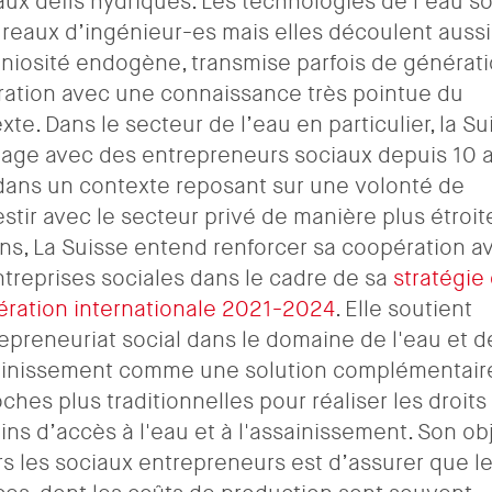
aux défis hydriques. Les technologies de l’eau so
reaux d’ingénieur-es mais elles découlent aussi
éniosité endogène, transmise parfois de générat
ation avec une connaissance très pointue du
xte. Dans le secteur de l’eau en particulier, la Su
age avec des entrepreneurs sociaux depuis 10 a
dans un contexte reposant sur une volonté de
estir avec le secteur privé de manière plus étroit
ns, La Suisse entend renforcer sa coopération a
ntreprises sociales dans le cadre de sa
stratégie
ration internationale 2021-2024
. Elle soutient
repreneuriat social dans le domaine de l'eau et d
ainissement comme une solution complémentair
ches plus traditionnelles pour réaliser les droits
ns d’accès à l'eau et à l'assainissement. Son obj
s les sociaux entrepreneurs est d’assurer que l