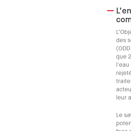
L’en
com
L’Obj
des s
(ODD 
que 2
l'eau
rejet
trait
acteu
leur 
Le sa
poten