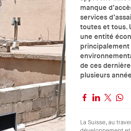
manque d’accès 
services d’assa
toutes et tous.
une entité éco
principalement 
environnementau
de ces dernière
plusieurs anné
La Suisse, au trave
développement et d