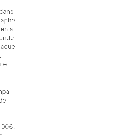
 dans
graphe
 en a
 bondé
chaque
t
ite
ampa
 de
 1906,
n