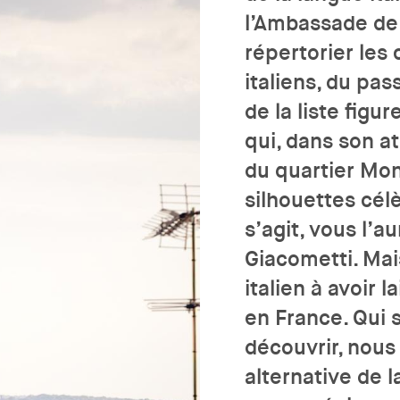
l’Ambassade de 
répertorier les
italiens, du pas
de la liste figu
qui, dans son a
du quartier Mon
silhouettes célè
s’agit, vous l’a
Giacometti. Mais
italien à avoir 
en France. Qui 
découvrir, nous
alternative de l