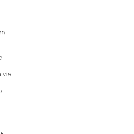
en
e
a vie
o