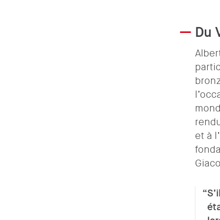
Du V
Alber
parti
bronz
l’occ
monde
rendu
et à 
fonda
Giaco
S’
ét