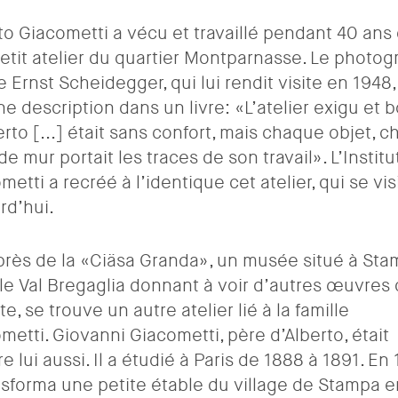
to Giacometti a vécu et travaillé pendant 40 ans
etit atelier du quartier Montparnasse. Le photo
e Ernst Scheidegger, qui lui rendit visite en 1948,
une description dans un livre: «L’atelier exigu et
erto [...] était sans confort, mais chaque objet, 
de mur portait les traces de son travail». L’Institu
metti a recréé à l’identique cet atelier, qui se vis
rd’hui.
près de la «Ciäsa Granda», un musée situé à St
le Val Bregaglia donnant à voir d’autres œuvres
ste, se trouve un autre atelier lié à la famille
metti. Giovanni Giacometti, père d’Alberto, était
re lui aussi. Il a étudié à Paris de 1888 à 1891. En
ansforma une petite étable du village de Stampa e