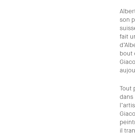
Alber
son p
suiss
fait 
d’Alb
bout 
Giaco
aujou
Tout 
dans 
l’arti
Giaco
peint
il tr