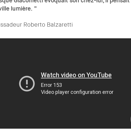
rsque Giacometti évoquait son chez-lui, il pensait
ville lumière.
sadeur Roberto Balzaretti