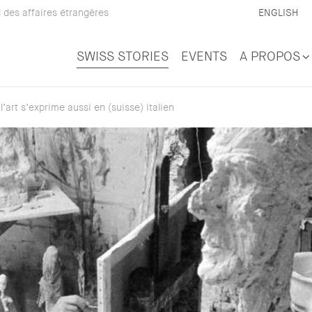
 des affaires étrangères
ENGLISH
SWISS STORIES
EVENTS
A PROPOS
l’art s’exprime aussi en (suisse) italien