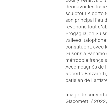
pour y venir), alor
découvrir les trace
sculpteur Alberto G
son principal lieu 
revenons tout d’abo
Bregaglia, en Suiss
vallées italophone
constituent, avec l
Grisons à Paname 
métropole français
Accompagnés de l’
Roberto Balzaretti
parisien de l’artist
Image de couvertu
Giacometti / 2022, 