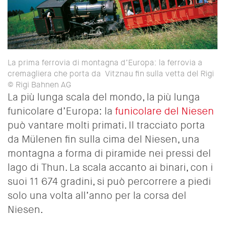
La prima ferrovia di montagna d’Europa: la ferrovia a
cremagliera che porta da Vitznau fin sulla vetta del Rigi
© Rigi Bahnen AG
La più lunga scala del mondo, la più lunga
funicolare d’Europa: la
funicolare del Niesen
può vantare molti primati. Il tracciato porta
da Mülenen fin sulla cima del Niesen, una
montagna a forma di piramide nei pressi del
lago di Thun. La scala accanto ai binari, con i
suoi 11 674 gradini,
si può percorrere a piedi
solo una volta all’anno per la corsa del
Niesen.