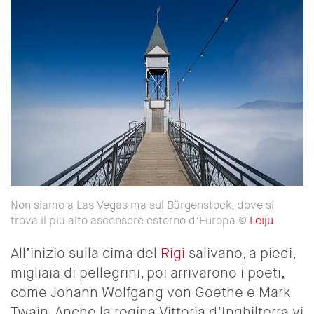
Non siamo a Las Vegas ma sul Bürgenstock, dove si
trova il più alto ascensore esterno d’Europa ©
Leiju
All’inizio sulla cima del
Rigi
salivano, a piedi,
migliaia di pellegrini, poi arrivarono i poeti,
come Johann Wolfgang von Goethe e Mark
Twain. Anche la regina Vittoria d’Inghilterra vi