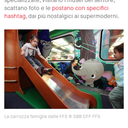
specializzate, visitano i musei del settore,
scattano foto e le
postano con specifici
hashtag
, dai più nostalgici ai supermoderni.
La carrozza famiglia delle FFS © SBB CFF FFS