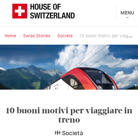
Salta
al
Toggle
MENU
Presentato
navigat
contenuto
dal
principale
Dipartimento
Home
Swiss Stories
Società
10 buoni motivi per viaggiare in treno
federale
Briciole
degli
di
affari
pane
esteri
10 buoni motivi per viaggiare in
treno
Società